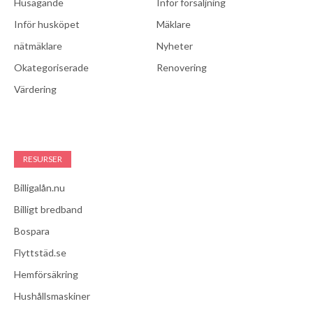
Husägande
Inför försäljning
Inför husköpet
Mäklare
nätmäklare
Nyheter
Okategoriserade
Renovering
Värdering
RESURSER
Billigalån.nu
Billigt bredband
Bospara
Flyttstäd.se
Hemförsäkring
Hushållsmaskiner