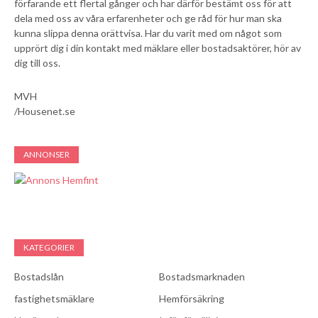
förfarande ett flertal gånger och har därför bestämt oss för att
dela med oss av våra erfarenheter och ge råd för hur man ska
kunna slippa denna orättvisa. Har du varit med om något som
upprört dig i din kontakt med mäklare eller bostadsaktörer, hör av
dig till oss.
MVH
/Housenet.se
ANNONSER
KATEGORIER
Bostadslån
Bostadsmarknaden
fastighetsmäklare
Hemförsäkring