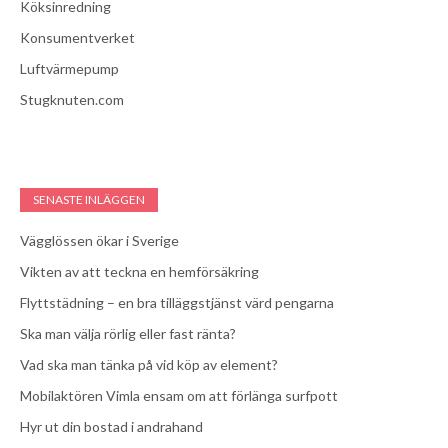
Köksinredning
Konsumentverket
Luftvärmepump
Stugknuten.com
SENASTE INLÄGGEN
Vägglössen ökar i Sverige
Vikten av att teckna en hemförsäkring
Flyttstädning – en bra tilläggstjänst värd pengarna
Ska man välja rörlig eller fast ränta?
Vad ska man tänka på vid köp av element?
Mobilaktören Vimla ensam om att förlänga surfpott
Hyr ut din bostad i andrahand