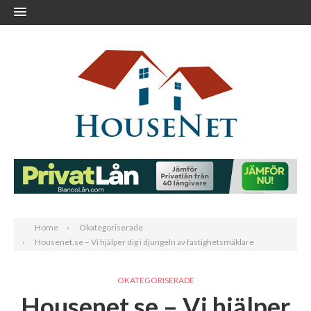
Home
Okategoriserade
Housenet.se – Vi hjälper dig i djungeln av fastighetsmäklare
OKATEGORISERADE
Housenet.se – Vi hjälper