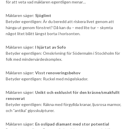
för att veta vad mäklaren egentligen menar…
Mäklaren säger:
Sjöglimt
Betyder egentligen: Är du beredd att riskera livet genom att
hänga ut genom fönstret? Då kan du – med lite tur – skymta
något litet blått längst borta i horisonten.
Mäklaren säger:
I hjärtat av Sofo
Betyder egentligen: Omskrivning för Södermalm i Stockholm för
folk med mindervärdeskomplex.
Mäklaren säger:
Visst renoveringsbehov
Betyder egentligen: Ruckel med mögelskador.
Mäklaren säger:
Unikt och exklusivt för den kräsne/smakfullt
renoverat
Betyder egentligen: Räkna med förgyllda kranar, ljusrosa marmor,
och ”antika” gipsskulpturer.
Mäklaren säger:
En oslipad diamant med stor potential