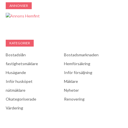
ANNONSER
KATEGORIER
Bostadslån
Bostadsmarknaden
fastighetsmäklare
Hemförsäkring
Husägande
Inför försäljning
Inför husköpet
Mäklare
nätmäklare
Nyheter
Okategoriserade
Renovering
Värdering