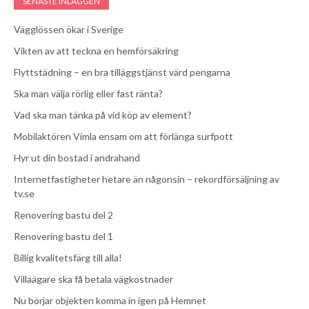
SENASTE INLÄGGEN
Vägglössen ökar i Sverige
Vikten av att teckna en hemförsäkring
Flyttstädning – en bra tilläggstjänst värd pengarna
Ska man välja rörlig eller fast ränta?
Vad ska man tänka på vid köp av element?
Mobilaktören Vimla ensam om att förlänga surfpott
Hyr ut din bostad i andrahand
Internetfastigheter hetare än någonsin – rekordförsäljning av
tv.se
Renovering bastu del 2
Renovering bastu del 1
Billig kvalitetsfärg till alla!
Villaägare ska få betala vägkostnader
Nu börjar objekten komma in igen på Hemnet