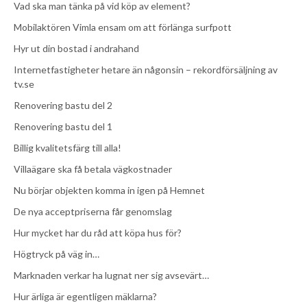
Vad ska man tänka på vid köp av element?
Mobilaktören Vimla ensam om att förlänga surfpott
Hyr ut din bostad i andrahand
Internetfastigheter hetare än någonsin – rekordförsäljning av
tv.se
Renovering bastu del 2
Renovering bastu del 1
Billig kvalitetsfärg till alla!
Villaägare ska få betala vägkostnader
Nu börjar objekten komma in igen på Hemnet
De nya acceptpriserna får genomslag
Hur mycket har du råd att köpa hus för?
Högtryck på väg in…
Marknaden verkar ha lugnat ner sig avsevärt…
Hur ärliga är egentligen mäklarna?