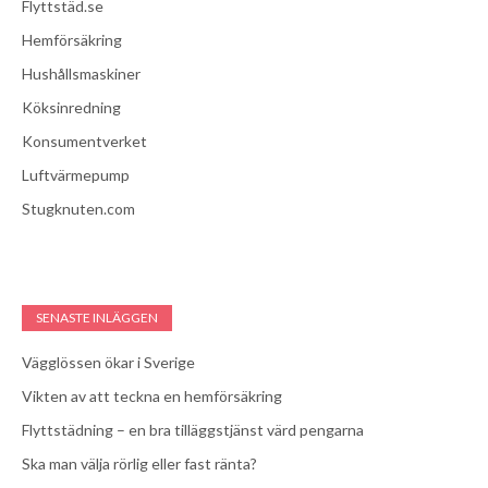
Flyttstäd.se
Hemförsäkring
Hushållsmaskiner
Köksinredning
Konsumentverket
Luftvärmepump
Stugknuten.com
SENASTE INLÄGGEN
Vägglössen ökar i Sverige
Vikten av att teckna en hemförsäkring
Flyttstädning – en bra tilläggstjänst värd pengarna
Ska man välja rörlig eller fast ränta?