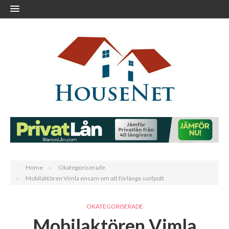
Home
Okategoriserade
Mobilaktören Vimla ensam om att förlänga surfpott
OKATEGORISERADE
Mobilaktören Vimla