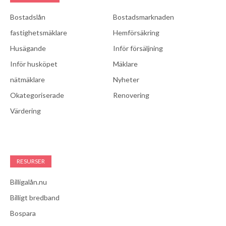
Bostadslån
Bostadsmarknaden
fastighetsmäklare
Hemförsäkring
Husägande
Inför försäljning
Inför husköpet
Mäklare
nätmäklare
Nyheter
Okategoriserade
Renovering
Värdering
RESURSER
Billigalån.nu
Billigt bredband
Bospara