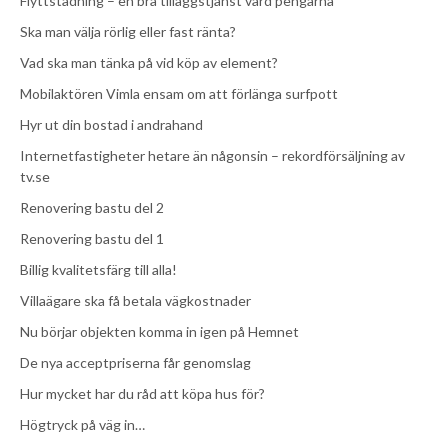
Flyttstädning – en bra tilläggstjänst värd pengarna
Ska man välja rörlig eller fast ränta?
Vad ska man tänka på vid köp av element?
Mobilaktören Vimla ensam om att förlänga surfpott
Hyr ut din bostad i andrahand
Internetfastigheter hetare än någonsin – rekordförsäljning av
tv.se
Renovering bastu del 2
Renovering bastu del 1
Billig kvalitetsfärg till alla!
Villaägare ska få betala vägkostnader
Nu börjar objekten komma in igen på Hemnet
De nya acceptpriserna får genomslag
Hur mycket har du råd att köpa hus för?
Högtryck på väg in…