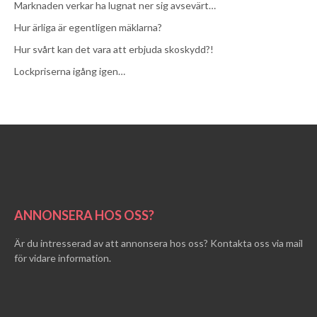
Marknaden verkar ha lugnat ner sig avsevärt…
Hur ärliga är egentligen mäklarna?
Hur svårt kan det vara att erbjuda skoskydd?!
Lockpriserna igång igen…
ANNONSERA HOS OSS?
Är du intresserad av att annonsera hos oss? Kontakta oss via mail
för vidare information.