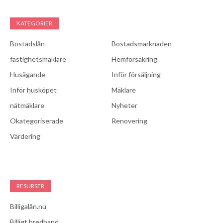
KATEGORIER
Bostadslån
Bostadsmarknaden
fastighetsmäklare
Hemförsäkring
Husägande
Inför försäljning
Inför husköpet
Mäklare
nätmäklare
Nyheter
Okategoriserade
Renovering
Värdering
RESURSER
Billigalån.nu
Billigt bredband