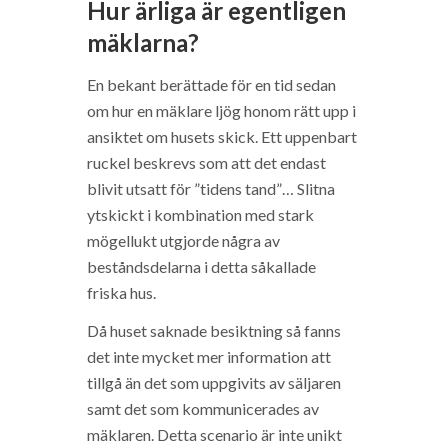
Hur ärliga är egentligen
mäklarna?
En bekant berättade för en tid sedan
om hur en mäklare ljög honom rätt upp i
ansiktet om husets skick. Ett uppenbart
ruckel beskrevs som att det endast
blivit utsatt för ”tidens tand”… Slitna
ytskickt i kombination med stark
mögellukt utgjorde några av
beståndsdelarna i detta såkallade
friska hus.
Då huset saknade besiktning så fanns
det inte mycket mer information att
tillgå än det som uppgivits av säljaren
samt det som kommunicerades av
mäklaren. Detta scenario är inte unikt