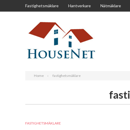
Fastighetsmäklare
Hantverkare
Nätmäklare
Home
fastighetsmäklare
fast
FASTIGHETSMÄKLARE