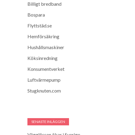
Billigt bredband
Bospara
Flyttstäd.se
Hemförsäkring
Hushållsmaskiner
Köksinredning
Konsumentverket
Luftvärmepump
Stugknuten.com
SENASTE INLÄGGEN
Vägglössen ökar i Sverige