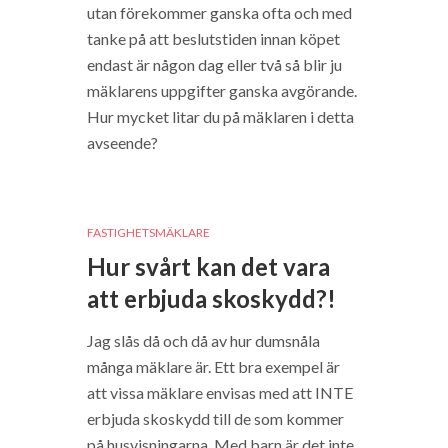
utan förekommer ganska ofta och med
tanke på att beslutstiden innan köpet
endast är någon dag eller två så blir ju
mäklarens uppgifter ganska avgörande.
Hur mycket litar du på mäklaren i detta
avseende?
FASTIGHETSMÄKLARE
Hur svårt kan det vara
att erbjuda skoskydd?!
Jag slås då och då av hur dumsnåla
många mäklare är. Ett bra exempel är
att vissa mäklare envisas med att INTE
erbjuda skoskydd till de som kommer
på husvisningarna. Med barn är det inte