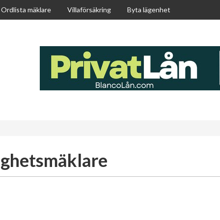
Ordlista mäklare
Villaförsäkring
Byta lägenhet
ighetsmäklare