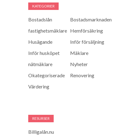
KATEGORIER
Bostadslån
Bostadsmarknaden
fastighetsmäklare
Hemförsäkring
Husägande
Inför försäljning
Inför husköpet
Mäklare
nätmäklare
Nyheter
Okategoriserade
Renovering
Värdering
RESURSER
Billigalån.nu