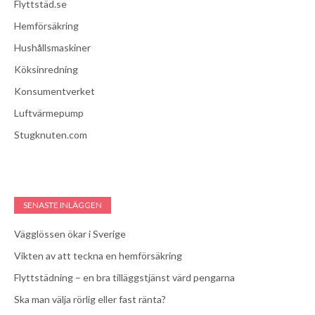
Flyttstäd.se
Hemförsäkring
Hushållsmaskiner
Köksinredning
Konsumentverket
Luftvärmepump
Stugknuten.com
SENASTE INLÄGGEN
Vägglössen ökar i Sverige
Vikten av att teckna en hemförsäkring
Flyttstädning – en bra tilläggstjänst värd pengarna
Ska man välja rörlig eller fast ränta?