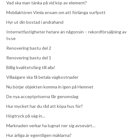
Vad ska man tänka på vid köp av element?
Mobilaktören Vimla ensam om att förlänga surfpott
Hyr ut din bostad i andrahand
Internetfastigheter hetare än någonsin – rekordförsäljning av
tv.se
Renovering bastu del 2
Renovering bastu del 1
Billig kvalitetsfärg till alla!
Villaägare ska få betala vägkostnader
Nu börjar objekten komma in igen på Hemnet
De nya acceptpriserna får genomslag
Hur mycket har du råd att köpa hus för?
Högtryck på väg in…
Marknaden verkar ha lugnat ner sig avsevärt…
Hur ärliga är egentligen mäklarna?