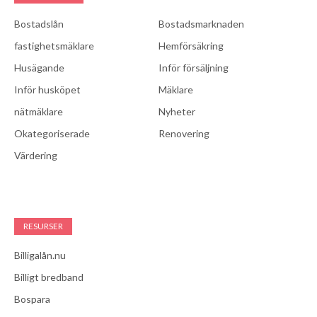
Bostadslån
Bostadsmarknaden
fastighetsmäklare
Hemförsäkring
Husägande
Inför försäljning
Inför husköpet
Mäklare
nätmäklare
Nyheter
Okategoriserade
Renovering
Värdering
RESURSER
Billigalån.nu
Billigt bredband
Bospara