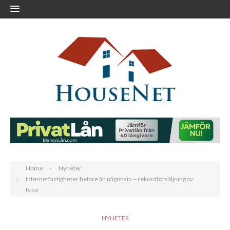
Home
Nyheter
Internetfastigheter hetare än någonsin – rekordförsäljning av
tv.se
NYHETER